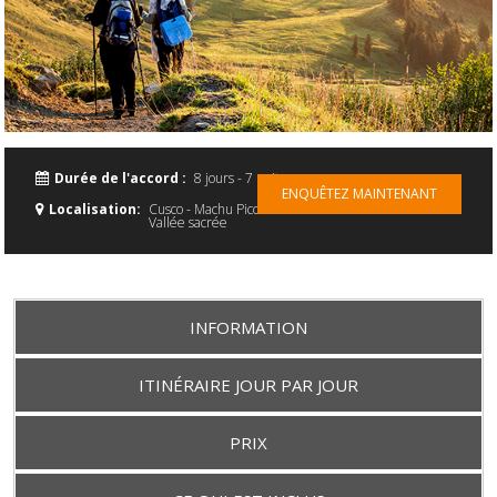
Durée de l'accord :
8 jours - 7 nuits
ENQUÊTEZ MAINTENANT
Localisation:
Cusco - Machu Picchu -
Vallée sacrée
INFORMATION
ITINÉRAIRE JOUR PAR JOUR
PRIX